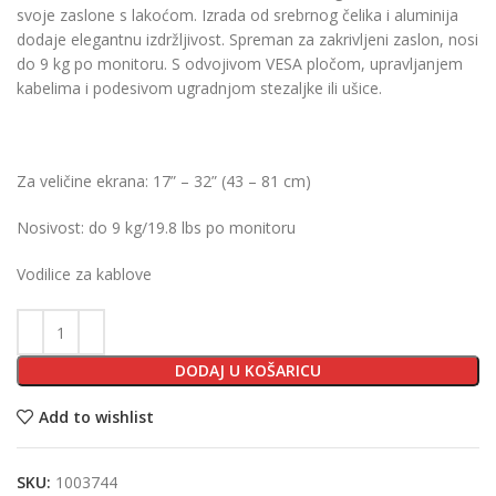
svoje zaslone s lakoćom. Izrada od srebrnog čelika i aluminija
dodaje elegantnu izdržljivost. Spreman za zakrivljeni zaslon, nosi
do 9 kg po monitoru. S odvojivom VESA pločom, upravljanjem
kabelima i podesivom ugradnjom stezaljke ili ušice.
Za veličine ekrana: 17” – 32” (43 – 81 cm)
Nosivost: do 9 kg/19.8 lbs po monitoru
Vodilice za kablove
DODAJ U KOŠARICU
Add to wishlist
SKU:
1003744