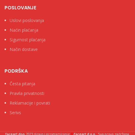
POSLOVANJE
Uslovi poslovanja
Naćin plaćanja
Sigurnost plaćanja
Način dostave
PODRŠKA
Česta pitanja
Pravila privatnosti
Reklamacije i povrati
Serivs
X
faceart doo
2023 dizajn i programiranje
-faceart d.o.o.
. Sva prava zadržana.