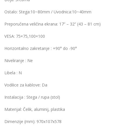
Ostalo: Stega:10~80mm / Uvodnica:10~40mm
Preporučena veličina ekrana: 17” – 32” (43 – 81 cm)
VESA: 75×75,100×100
Horizontalno zakretanje : +90° do -90°
Niveliranje : Ne
Libela : N
Vodilice za kablove: Da
Instalacija : Stega / rupa (stol)
Materijal: Čelik, aluminij, plastika
Dimenzije (mm): 970x107x578