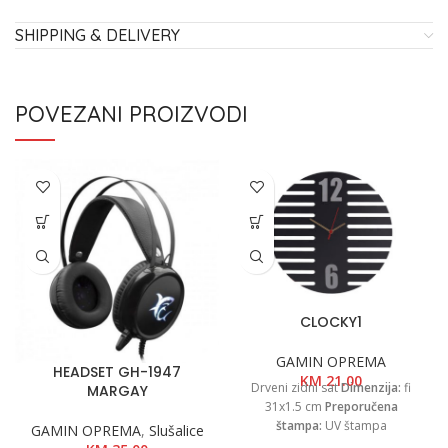
SHIPPING & DELIVERY
POVEZANI PROIZVODI
CLOCKY1
GAMIN OPREMA
HEADSET GH-1947
KM
21.00
Drveni zidni sat
Dimenzija:
fi
MARGAY
31x1.5 cm
Preporučena
štampa:
UV štampa
GAMIN OPREMA
,
Slušalice