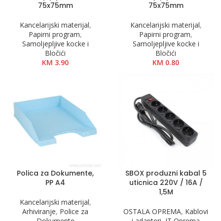
75x75mm
75x75mm
Kancelarijski materijal
,
Kancelarijski materijal
,
Papirni program
,
Papirni program
,
Samoljepljive kocke i
Samoljepljive kocke i
Bločići
Bločići
KM
3.90
KM
0.80
Polica za Dokumente,
SBOX produzni kabal 5
PP A4
uticnica 220V / 16A /
1,5M
Kancelarijski materijal
,
Arhiviranje
,
Police za
OSTALA OPREMA
,
Kablovi
Dokumente
i adapteri
,
IT Oprema