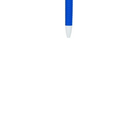
0,39 KM (sa štampom)
Hemijska olovka START