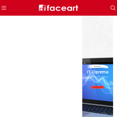
BRENDIRANA
IT Oprema
Iskoristite popuste prilikom online kupovine
ZAPOČNITE KUPOVINU